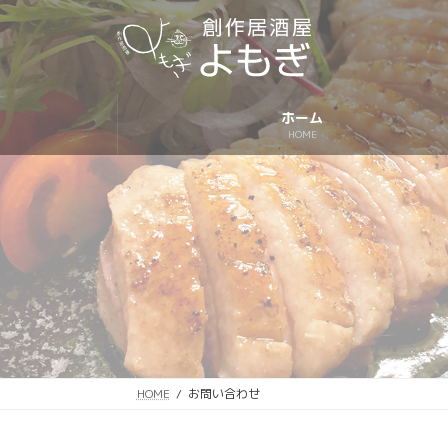
コ
ナ
ン
ビ
テ
ゲ
ン
ー
ツ
シ
ホーム
へ
ョ
HOME
ス
ン
キ
に
ッ
移
プ
動
HOME
お問い合わせ